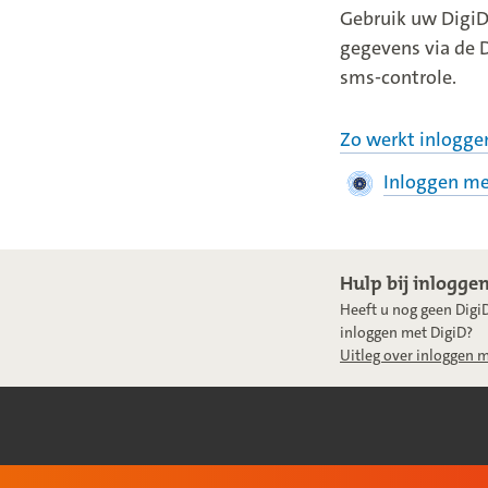
l
Gebruik uw DigiD
o
gegevens via de 
sms-controle.
g
g
Zo werkt inlogge
e
Inloggen me
n
m
e
Hulp bij inlogge
Heeft u nog geen Digi
t
inloggen met DigiD?
D
Uitleg over inloggen 
i
g
i